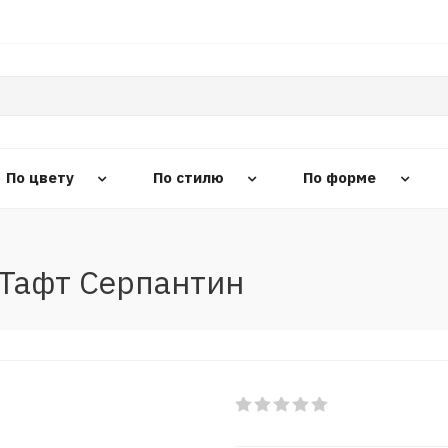
По цвету
По стилю
По форме
-Тафт Серпантин