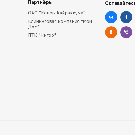
Партнёры
Оставайтесь
ОАО "Ковры Кайраккума"
Клининговая компания "Мой
Дом"
ПТК "Нигор"