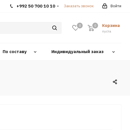
+992 50 700 10 10
Заказать звонок
Войти
Корзина
0
0
0
пуста
По составу
Индивидуальный заказ