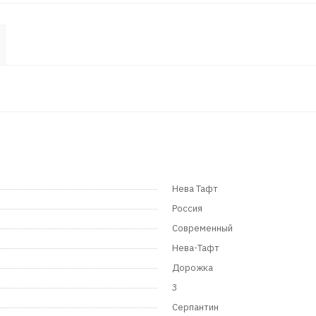
Нева Тафт
Россия
Современный
Нева-Тафт
Дорожка
3
Серпантин