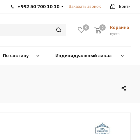
+992 50 700 10 10
Заказать звонок
Войти
Корзина
0
0
0
пуста
По составу
Индивидуальный заказ