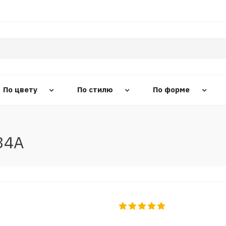
По цвету
По стилю
По форме
34A