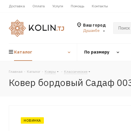
Доставка
Оплата
Услуги
Помощь
Контакты
Ваш город
Душанбе
Каталог
По размеру
Главная
-
Каталог
-
Ковры
-
Классические
Ковер бордовый Садаф 00
НОВИНКА