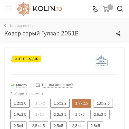
0
Классические
Ковер серый Гулзар 2051B
ХИТ ПРОДАЖ
Нашли дешевле?
Много
Выберите размер
1,2x1,8
1,5x2
1,5x2,2
1,7x2,6
1,8x2,6
1,9x2,8
1x1,3
2,2x3,2
2,5x3
2,5x3,5
2,5x4
2,5x4,5
2,5x5
2,8x4
2,8x5