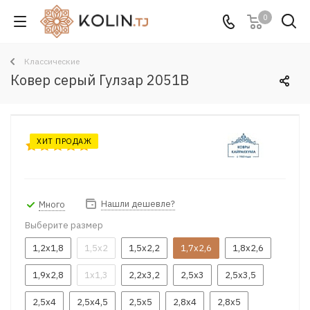
0
Классические
Ковер серый Гулзар 2051B
ХИТ ПРОДАЖ
Нашли дешевле?
Много
Выберите размер
1,2x1,8
1,5x2
1,5x2,2
1,7x2,6
1,8x2,6
1,9x2,8
1x1,3
2,2x3,2
2,5x3
2,5x3,5
2,5x4
2,5x4,5
2,5x5
2,8x4
2,8x5