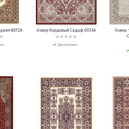
аразм 4872A
Ковер бордовый Садаф 0033A
Ковер 
но
Достаточно