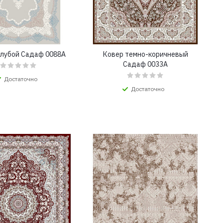
олубой Садаф 0088A
Ковер темно-коричневый
Садаф 0033A
Достаточно
Достаточно