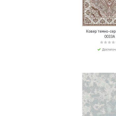
2,8x4 (
14
)
2,8x4,5 (
2
)
2,8x5 (
15
)
2,8x5,5 (
2
)
2,8x6 (
15
)
Ковер темно-се
2,8x6,5 (
2
)
0033A
2,8x7 (
2
)
2x1,8 (
1
)
Достаточ
2x2,5 (
12
)
2x2,8 (
7
)
2x3 (
61
)
2x4 (
4
)
2x5 (
1
)
3,2x3 (
2
)
3,2x3,5 (
2
)
3,2x4 (
2
)
3,2x4,5 (
2
)
3,2x5 (
2
)