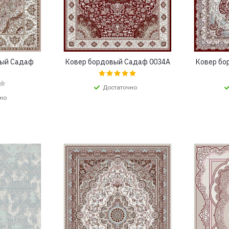
рый Садаф
Ковер бордовый Садаф 0034A
Ковер бо
Достаточно
но