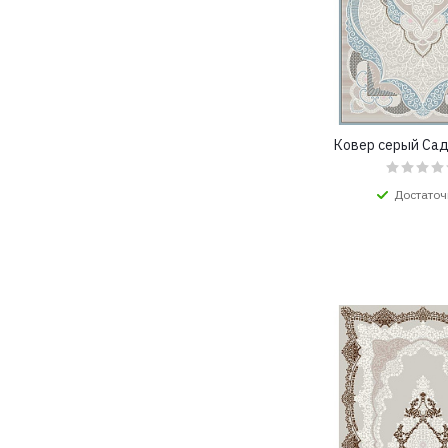
3x5,5 (
39
)
3x6 (
59
)
3x6,5 (
24
)
3x7 (
36
)
3x8 (
2
)
4x4 (
23
)
Ковер серый Са
4x4,5 (
14
)
4x5 (
28
)
Достаточ
4x5,5 (
11
)
4x6 (
25
)
4x6,5 (
7
)
4x7 (
14
)
4x8 (
5
)