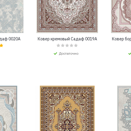
адаф 0020A
Ковер кремовый Садаф 0019A
Ковер бо
Достаточно