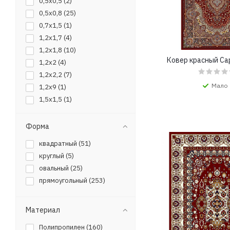
0,5x0,5 (
2
)
0,5x0,8 (
25
)
0,7x1,5 (
1
)
1,2x1,7 (
4
)
1,2x1,8 (
10
)
Ковер красный Са
1,2x2 (
4
)
1,2x2,2 (
7
)
Мало
1,2x9 (
1
)
1,5x1,5 (
1
)
1,5x2 (
23
)
1,5x2,2 (
38
)
Форма
1,5x2,3 (
6
)
квадратный (
51
)
1,6x2,3 (
1
)
круглый (
5
)
1,7x2,2 (
2
)
овальный (
25
)
1,7x2,3 (
4
)
прямоугольный (
253
)
1,7x2,5 (
3
)
1,7x2,6 (
6
)
Материал
1,8x2,5 (
10
)
1,8x2,6 (
7
)
Полипропилен (
160
)