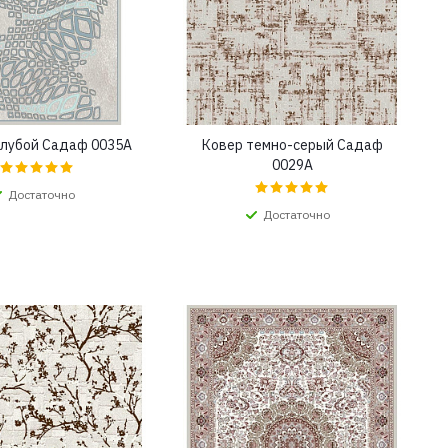
олубой Садаф 0035A
Ковер темно-серый Садаф
0029A
Достаточно
Достаточно