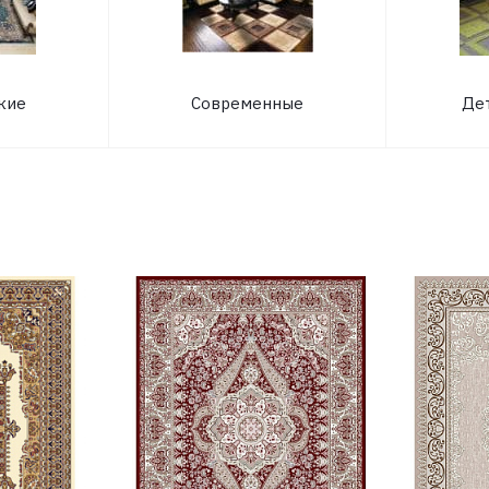
кие
Современные
Де