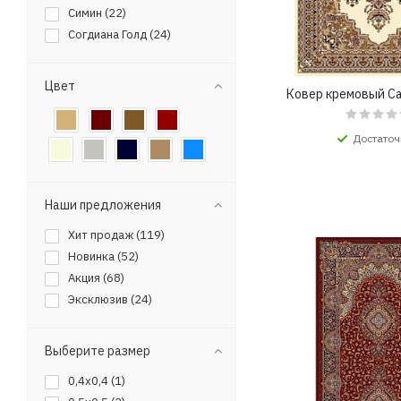
Симин (
22
)
Согдиана Голд (
24
)
Цвет
Ковер кремовый С
Достаточ
Наши предложения
Хит продаж (
119
)
Новинка (
52
)
Акция (
68
)
Эксклюзив (
24
)
Выберите размер
0,4x0,4 (
1
)