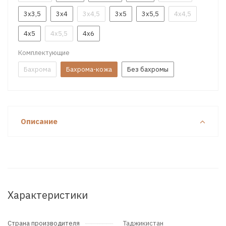
3x3,5
3x4
3x4,5
3x5
3x5,5
4x4,5
4x5
4x5,5
4x6
Комплектующие
Бахрома
Бахрома-кожа
Без бахромы
Описание
Характеристики
Страна производителя
Таджикистан