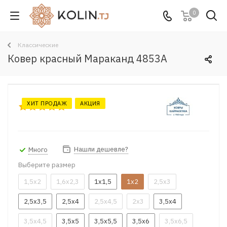
0
Классические
Ковер красный Мараканд 4853A
ХИТ ПРОДАЖ
АКЦИЯ
Нашли дешевле?
Много
Выберите размер
1,5x2
1,6x2,3
1x1,5
1x2
2,5x3
2,5x3,5
2,5x4
2,5x4,5
2x3
3,5x4
3,5x4,5
3,5x5
3,5x5,5
3,5x6
3,5x6,5