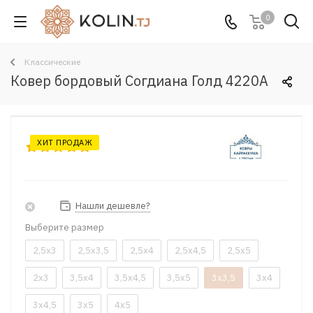
0
Классические
Ковер бордовый Согдиана Голд 4220A
ХИТ ПРОДАЖ
Нашли дешевле?
Выберите размер
2,5x3
2,5x3,5
2,5x4
2,5x4,5
2,5x5
2x3
3,5x4
3,5x4,5
3,5x5
3x3,5
3x4
3x4,5
3x5
4x5