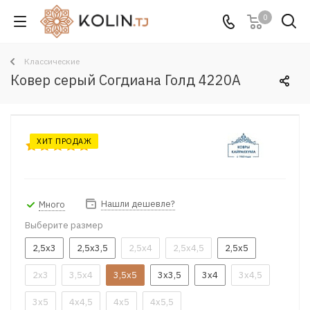
0
Классические
Ковер серый Согдиана Голд 4220A
ХИТ ПРОДАЖ
Нашли дешевле?
Много
Выберите размер
2,5x3
2,5x3,5
2,5x4
2,5x4,5
2,5x5
2x3
3,5x4
3,5x5
3x3,5
3x4
3x4,5
3x5
4x4,5
4x5
4x5,5