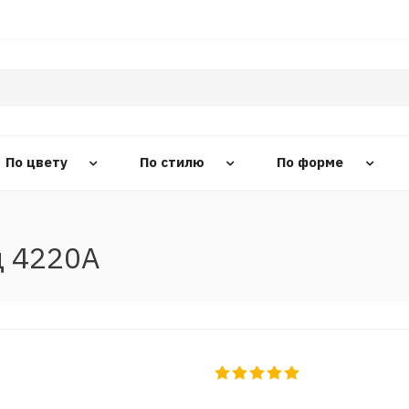
По цвету
По стилю
По форме
д 4220A