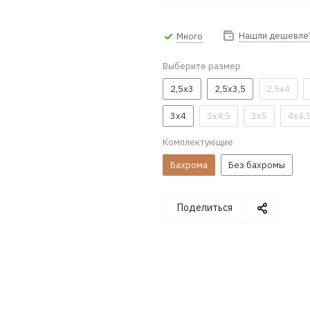
Нашли дешевле
Много
Выберите размер
2,5x3
2,5x3,5
2,5x4
3x4
3x4,5
3x5
4x4,
Комплектующие
Бахрома
Без бахромы
Поделиться