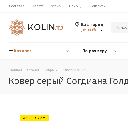
Доставка
Оплата
Услуги
Помощь
Контакты
Ваш город
Душанбе
Каталог
По размеру
Главная
-
Каталог
-
Ковры
-
Классические
Ковер серый Согдиана Гол
ХИТ ПРОДАЖ