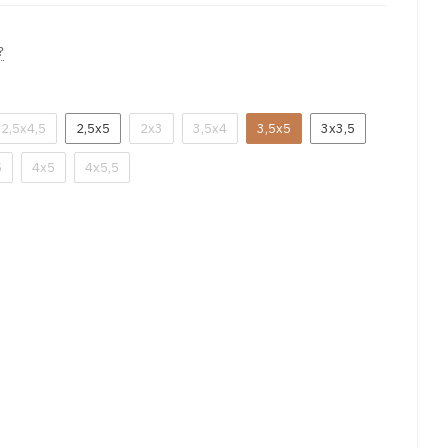
?
2,5x4,5
2,5x5
2x3
3,5x4
3,5x5
3x3,5
5
4x5
4x5,5