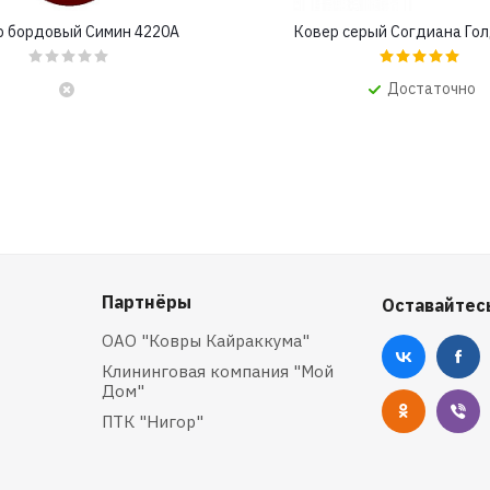
р бордовый Симин 4220A
Ковер серый Согдиана Го
Достаточно
Партнёры
Оставайтесь
ОАО "Ковры Кайраккума"
Клининговая компания "Мой
Дом"
ПТК "Нигор"