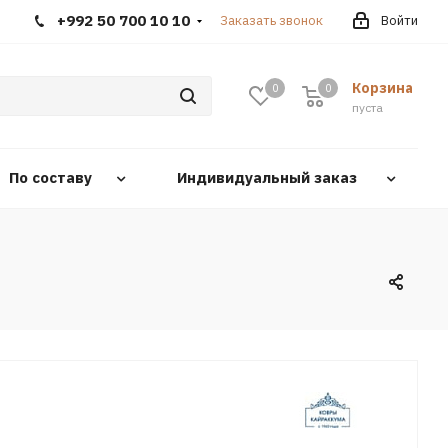
+992 50 700 10 10
Заказать звонок
Войти
Корзина
0
0
0
пуста
По составу
Индивидуальный заказ